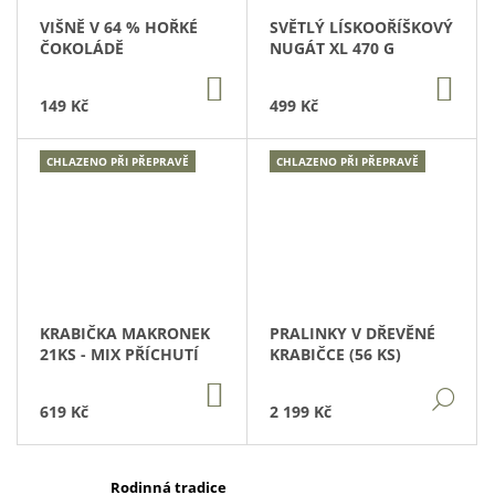
A
VIŠNĚ V 64 % HOŘKÉ
SVĚTLÝ LÍSKOOŘÍŠKOVÝ
ČOKOLÁDĚ
NUGÁT XL 470 G
J
Í
DO
DO
KOŠÍKU
KOŠ
149 Kč
499 Kč
T
?
CHLAZENO PŘI PŘEPRAVĚ
CHLAZENO PŘI PŘEPRAVĚ
HLEDAT
KRABIČKA MAKRONEK
PRALINKY V DŘEVĚNÉ
D
21KS - MIX PŘÍCHUTÍ
KRABIČCE (56 KS)
O
P
DO
DET
KOŠÍKU
O
619 Kč
2 199 Kč
R
U
Č
Rodinná tradice
U