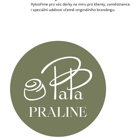
Vytvoříme pro vás dárky na míru pro klienty, zaměstnance
i speciální události včetně originálního brandingu.