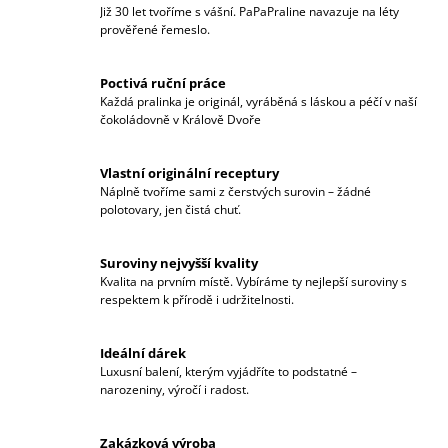
Již 30 let tvoříme s vášní. PaPaPraline navazuje na léty
J
prověřené řemeslo.
E
M
E
Poctivá ruční práce
Každá pralinka je originál, vyráběná s láskou a péčí v naší
ČOKOLÁDOVÉ
čokoládovně v Králově Dvoře
LÍZÁTKO
MLÉČNÝ
MEDVÍDEK
Vlastní originální receptury
(20G
Náplně tvoříme sami z čerstvých surovin – žádné
-
polotovary, jen čistá chuť.
1KS)
49
Suroviny nejvyšší kvality
Kč
Kvalita na prvním místě. Vybíráme ty nejlepší suroviny s
respektem k přírodě i udržitelnosti.
Ideální dárek
Luxusní balení, kterým vyjádříte to podstatné –
narozeniny, výročí i radost.
Zakázková výroba