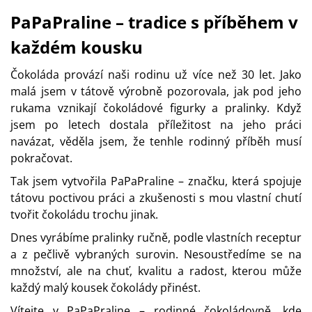
PaPaPraline – tradice s příběhem v
každém kousku
Čokoláda provází naši rodinu už více než 30 let. Jako
malá jsem v tátově výrobně pozorovala, jak pod jeho
rukama vznikají čokoládové figurky a pralinky. Když
jsem po letech dostala příležitost na jeho práci
navázat, věděla jsem, že tenhle rodinný příběh musí
pokračovat.
Tak jsem vytvořila PaPaPraline – značku, která spojuje
tátovu poctivou práci a zkušenosti s mou vlastní chutí
tvořit čokoládu trochu jinak.
Dnes vyrábíme pralinky ručně, podle vlastních receptur
a z pečlivě vybraných surovin. Nesoustředíme se na
množství, ale na chuť, kvalitu a radost, kterou může
každý malý kousek čokolády přinést.
Vítejte v PaPaPraline – rodinné čokoládovně, kde