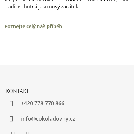
tradice chutná jako nový začátek.
Poznejte celý náš příběh
Z
Á
KONTAKT
P
A
+420 778 770 866
T
Í
info@cokoladovny.cz