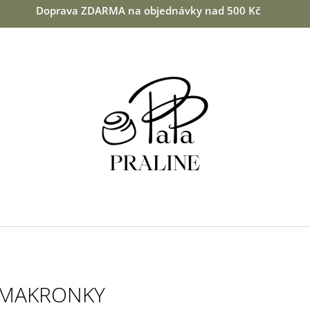
Doprava ZDARMA na objednávky nad 500 Kč
CO POTŘEBUJETE NAJÍT?
HLEDAT
DOPORUČUJEME
MAKRONKY
MANDLE V BÍLÉ ČOKOLÁDĚ S KOKOSEM
VIŠNĚ V 64 % H