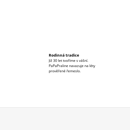
Rodinná tradice
Již 30 let tvoříme s vášní.
PaPaPraline navazuje na léty
prověřené řemeslo.
Z