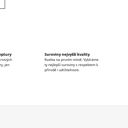
H
ceptury
Suroviny nejvyšší kvality
erstvých
Kvalita na prvním místě. Vybíráme
y, jen
ty nejlepší suroviny s respektem k
přírodě i udržitelnosti.