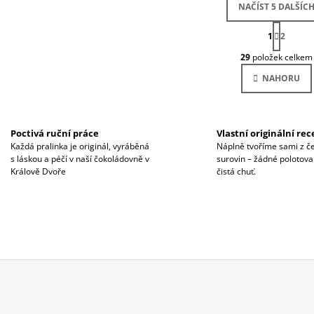
NAČÍST 5 DALŠÍC
S
1
T
2
O
R
29
položek celkem
Á
V
N
L
NAHORU
K
Á
O
D
V
Á
A
N
C
Í
Poctivá ruční práce
Vlastní originální re
Í
Každá pralinka je originál, vyráběná
Náplně tvoříme sami z č
P
s láskou a péčí v naší čokoládovně v
surovin – žádné polotovar
R
Králově Dvoře
čistá chuť.
V
K
Y
V
Ý
P
I
S
U