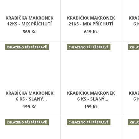
KRABIČKA MAKRONEK
KRABIČKA MAKRONEK
KRA
12KS - MIX PŘÍCHUTÍ
21KS - MIX PŘÍCHUTÍ
6 
M
369 Kč
619 Kč
CHLAZENO PŘI PŘEPRAVĚ
CHLAZENO PŘI PŘEPRAVĚ
CHLA
KRABIČKA MAKRONEK
KRABIČKA MAKRONEK
KRA
6 KS - SLANÝ
6 KS - SLANÝ
6 
KARAMEL, VANILKA
KARAMEL, PISTÁCIE
S
199 Kč
199 Kč
CHLAZENO PŘI PŘEPRAVĚ
CHLAZENO PŘI PŘEPRAVĚ
CHLA