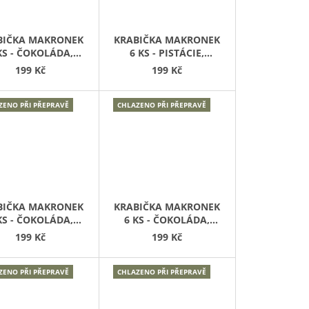
BIČKA MAKRONEK
KRABIČKA MAKRONEK
KS - ČOKOLÁDA,
6 KS - PISTÁCIE,
ALINA, CITRON
VANILKA
199 Kč
199 Kč
ZENO PŘI PŘEPRAVĚ
CHLAZENO PŘI PŘEPRAVĚ
BIČKA MAKRONEK
KRABIČKA MAKRONEK
KS - ČOKOLÁDA,
6 KS - ČOKOLÁDA,
LANÝ KARAMEL
PISTÁCIE
199 Kč
199 Kč
ZENO PŘI PŘEPRAVĚ
CHLAZENO PŘI PŘEPRAVĚ