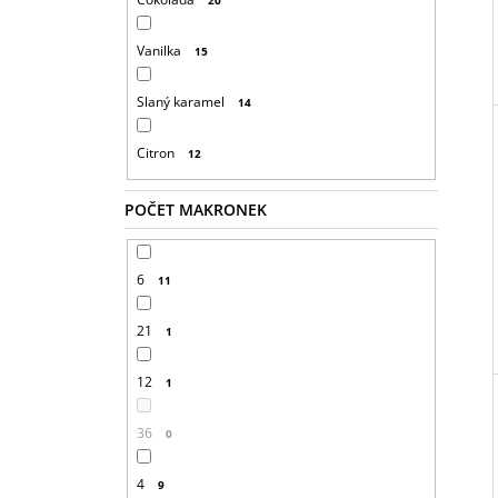
Vanilka
15
Slaný karamel
14
Citron
12
POČET MAKRONEK
6
11
21
1
12
1
36
0
4
9