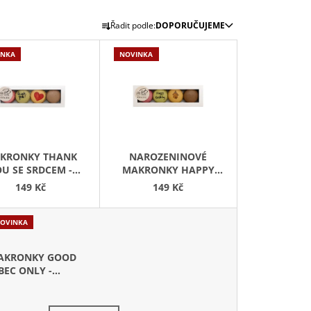
Ř
Řadit podle:
DOPORUČUJEME
A
Z
INKA
NOVINKA
E
N
Í
P
R
KRONKY THANK
NAROZENINOVÉ
O
U SE SRDCEM -
MAKRONKY HAPPY
D
KOVÁ KRABIČKA 4
BIRTHDAY S
149 Kč
149 Kč
U
KS
KAPYBAROU - 4 KS
K
OVINKA
T
Ů
AKRONKY GOOD
BEC ONLY -
ÁRKOVÁ
ABIČKA 4 KS