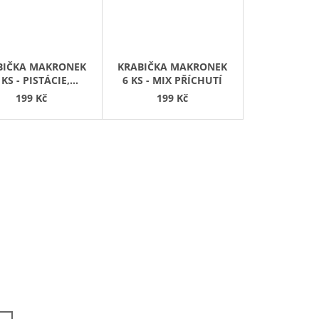
BIČKA MAKRONEK
KRABIČKA MAKRONEK
 KS - PISTÁCIE,
6 KS - MIX PŘÍCHUTÍ
ILKA, ČOKOLÁDA
199 Kč
199 Kč