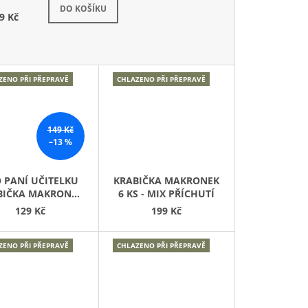
DO KOŠÍKU
9 Kč
ZENO PŘI PŘEPRAVĚ
CHLAZENO PŘI PŘEPRAVĚ
149 Kč
–13 %
 PANÍ UČITELKU
KRABIČKA MAKRONEK
BIČKA MAKRONEK
6 KS - MIX PŘÍCHUTÍ
- VARIANTA 5
129 Kč
199 Kč
ZENO PŘI PŘEPRAVĚ
CHLAZENO PŘI PŘEPRAVĚ