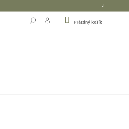
NÁKUPNÍ
HLEDAT
KOŠÍK
Prázdný košík
PŘIHLÁŠENÍ
Následující
OŘKÉ ČOKOLÁDĚ (DÓZA)