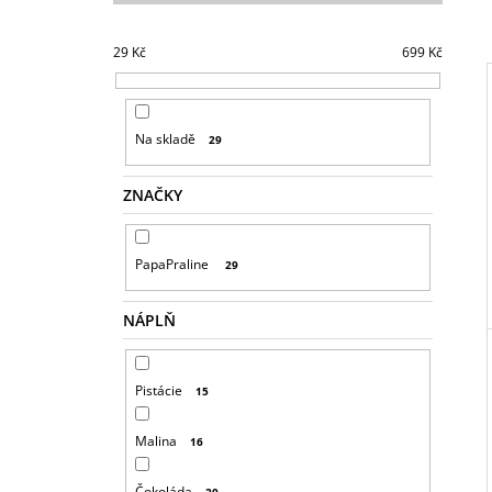
S
G
T
499 Kč
R
29
Kč
699
Kč
A
N
N
Na skladě
29
I
Í
P
ZNAČKY
A
N
PapaPraline
29
E
L
NÁPLŇ
Pistácie
15
Malina
16
Čokoláda
20