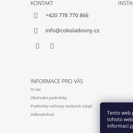
Á
KONTAKT
INST
P
A
+420 778 770 866
T
Í
info@cokoladovny.cz
Facebook
Instagram
INFORMACE PRO VÁS
O nás
Obchodní podmínky
Podmínky ochrany osobních údajů
Tento web 
Velkoobchod
tohoto webu
informací
z