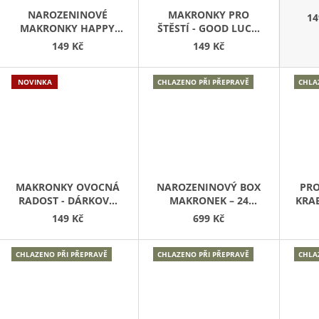
NAROZENINOVÉ
MAKRONKY PRO
14
MAKRONKY HAPPY
ŠTĚSTÍ - GOOD LUCK,
BIRTHDAY S
DÁRKOVÁ KRABIČKA 4
149 Kč
149 Kč
DÁREČKEM - 4 KS
KS
NOVINKA
CHLAZENO PŘI PŘEPRAVĚ
CHLA
MAKRONKY OVOCNÁ
NAROZENINOVÝ BOX
PRO
RADOST - DÁRKOVÁ
MAKRONEK – 24
KRA
KRABIČKA 4 KS
KOUSKŮ PRO
149 Kč
699 Kč
SLAVNOSTNÍ
OKAMŽIK
CHLAZENO PŘI PŘEPRAVĚ
CHLAZENO PŘI PŘEPRAVĚ
CHLA