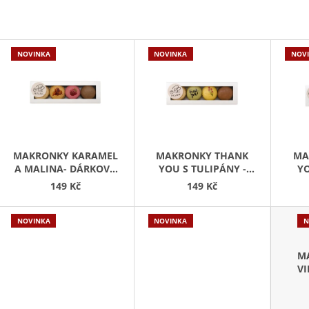
(DÓZA)
299 Kč
249 Kč
V
NOVINKA
NOVINKA
NOV
Ý
P
S
P
R
MAKRONKY KARAMEL
MAKRONKY THANK
MA
O
A MALINA- DÁRKOVÁ
YOU S TULIPÁNY -
YO
KRABIČKA 4 KS
DÁRKOVÁ KRABIČKA 4
DÁR
D
149 Kč
149 Kč
KS
U
K
NOVINKA
NOVINKA
N
T
M
Ů
VI
D
KR