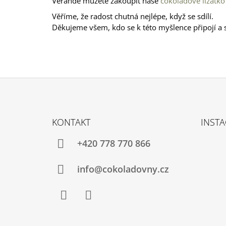
Verandě
můžete zakoupit naše
čokoládové lízátko
Věříme, že radost chutná nejlépe, když se sdílí.
Děkujeme všem, kdo se k této myšlence připojí
a 
Z
Á
KONTAKT
INST
P
A
+420 778 770 866
T
Í
info@cokoladovny.cz
Facebook
Instagram