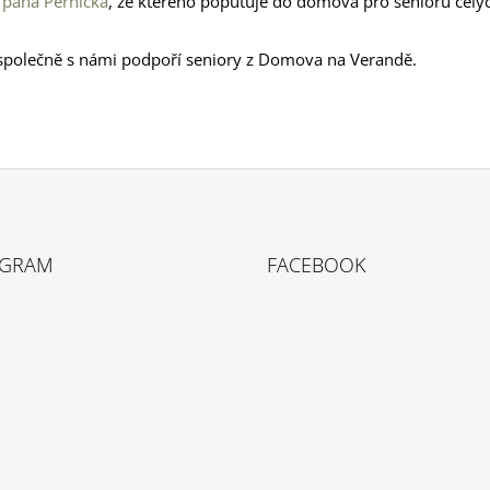
 pana Pernička
,
ze kterého poputuje do domova pro senioru celýc
společně s námi podpoří seniory z Domova na Verandě.
AGRAM
FACEBOOK