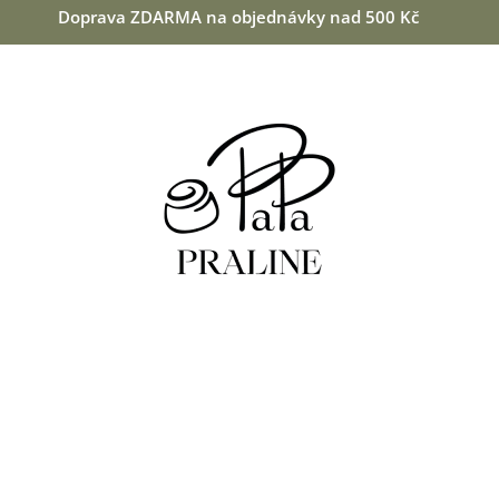
Doprava ZDARMA na objednávky nad 500 Kč
CO POTŘEBUJETE NAJÍT?
HLEDAT
DOPORUČUJEME
MANDLE V BÍLÉ ČOKOLÁDĚ S KOKOSEM
VIŠNĚ V 64 % H