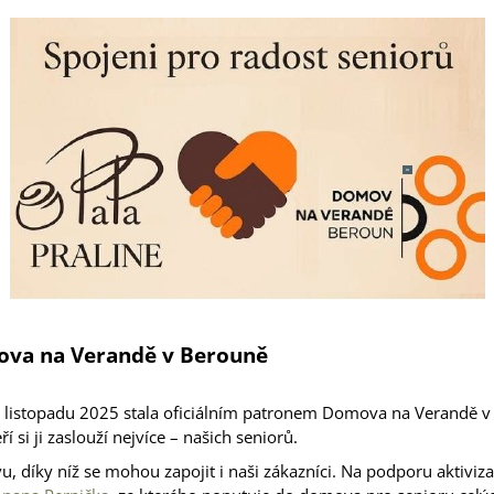
(DÓZA)
299 Kč
249 Kč
ova na Verandě v Berouně
v listopadu 2025
stala oficiálním patronem Domova na Verandě 
ří si ji zaslouží nejvíce – našich seniorů.
, díky níž se mohou zapojit i naši zákazníci.
Na podporu aktiviz