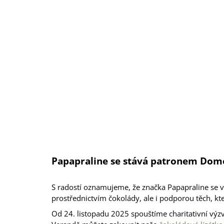
G
499 Kč
Papapraline se stává patronem Dom
S radostí oznamujeme, že značka Papapraline se 
prostřednictvím čokolády,
ale i podporou těch, kte
Od 24. listopadu 2025 spouštíme charitativní výzvu