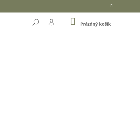
NÁKUPNÍ
HLEDAT
KOŠÍK
Prázdný košík
PŘIHLÁŠENÍ
Následující
OŘKÉ ČOKOLÁDĚ (DÓZA)