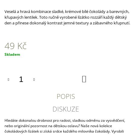
A
Veselá a hravá kombinace sladké, krémové bílé čokolády a barevných,
J
křupavých lentilek. Toto ručně vyrobené lízátko rozzáří každý dětský
Í
den a přinese dokonalý kontrast jemné textury a zábavného křupnutí.
T
?
49 Kč
Měrná
Skladem
cena:
HLEDAT
DO
KOŠÍKU
D
POPIS
O
P
DISKUZE
O
R
Hledáte dokonalou drobnost pro radost, sladkou odměnu za vysvědčení,
U
nebo originální pozornost na dětskou oslavu? Naše nová kolekce
Č
čokoládových lízátek si získá srdce každého milovníka čokolády. Vyrobili
U