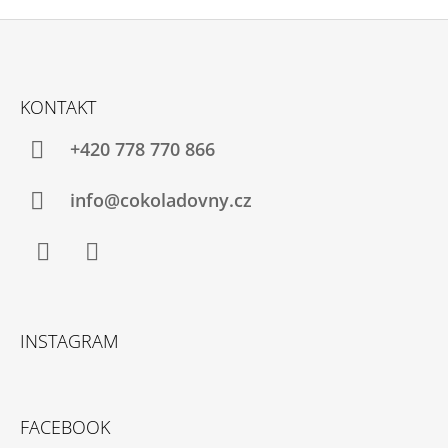
Z
Á
KONTAKT
P
A
+420 778 770 866
T
Í
info@cokoladovny.cz
Facebook
Instagram
INSTAGRAM
FACEBOOK