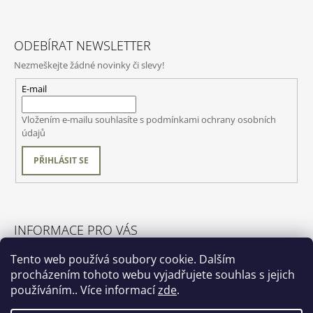
ODEBÍRAT NEWSLETTER
Nezmeškejte žádné novinky či slevy!
E-mail
Vložením e-mailu souhlasíte s
podmínkami ochrany osobních
údajů
PŘIHLÁSIT SE
INFORMACE PRO VÁS
O nás
Tento web používá soubory cookie. Dalším
Obchodní podmínky
procházením tohoto webu vyjadřujete souhlas s jejich
Podmínky ochrany osobních údajů
používáním.. Více informací
zde
.
Velkoobchod