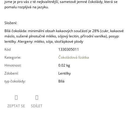
jsme je pro vás z té nejkvalitnější, sametově jemné čokolády, která se
J
pomalu rozplývá na jazyku.
E
M
E
Složení:
Bílá čokoláda: minimální obsah kakaových součástí je 28% (cukr, kakaové
KEŠU
máslo, sušené plnotučné mléko, sójový lecitin, přírodní vanilka), posyp:
V
lentilky. Alergeny: mléko, sója, skořápkové plody
BÍLÉ
Kód
1330305011
ČOKOLÁDĚ
S
Kategorie
:
Čokoládová lízátka
VANILKOU
Hmotnost
:
0.02 kg
129
Kč
Zdobení
:
Lentilky
typ čokolády
:
Bílá
ZEPTAT SE
SDÍLET