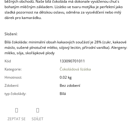
běžných obchodů. Naše bílá čokoláda má dokonale vyváženou chuť s
J
bohatým mléčným základem. Lízátko ve tvaru motýlka je perfektní jako
E
sladká pozornost na dětskou oslavu, odměna za vysvědčení nebo milý
M
dárek pro kamarádku.
E
Složení:
VIŠNĚ
V
Bílá čokoláda: minimální obsah kakaových součástí je 28% (cukr, kakaové
64
máslo, sušené plnotučné mléko, sójový lecitin, přírodní vanilka). Alergeny:
%
mléko, sója, skořápkové plody
HOŘKÉ
Kód
133090701011
ČOKOLÁDĚ
149
Kategorie
:
Čokoládová lízátka
Kč
Hmotnost
:
0.02 kg
Zdobení
:
Bez zdobení
typ čokolády
:
Bílá
ZEPTAT SE
SDÍLET