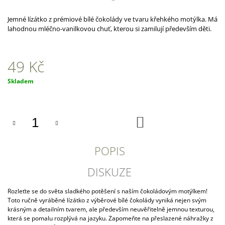
A
Jemné lízátko z prémiové bílé čokolády ve tvaru křehkého motýlka. Má
J
lahodnou mléčno-vanilkovou chuť, kterou si zamilují především děti.
Í
T
49 Kč
?
Měrná
Skladem
cena:
HLEDAT
DO
KOŠÍKU
POPIS
D
O
DISKUZE
P
O
Rozleťte se do světa sladkého potěšení s naším čokoládovým motýlkem!
R
Toto ručně vyráběné lízátko z výběrové bílé čokolády vyniká nejen svým
U
krásným a detailním tvarem, ale především neuvěřitelně jemnou texturou,
Č
která se pomalu rozplývá na jazyku. Zapomeňte na přeslazené náhražky z
U