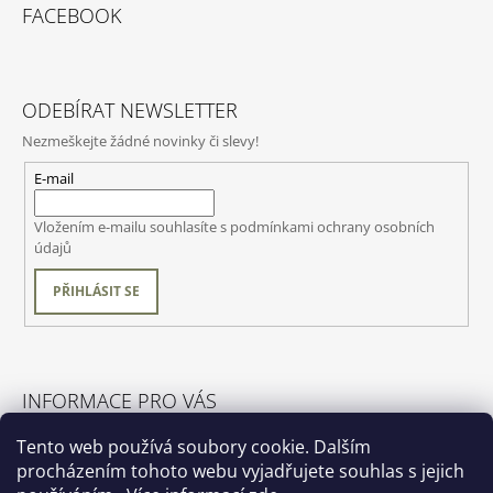
FACEBOOK
ODEBÍRAT NEWSLETTER
Nezmeškejte žádné novinky či slevy!
E-mail
Vložením e-mailu souhlasíte s
podmínkami ochrany osobních
údajů
PŘIHLÁSIT SE
INFORMACE PRO VÁS
O nás
Tento web používá soubory cookie. Dalším
Obchodní podmínky
procházením tohoto webu vyjadřujete souhlas s jejich
Podmínky ochrany osobních údajů