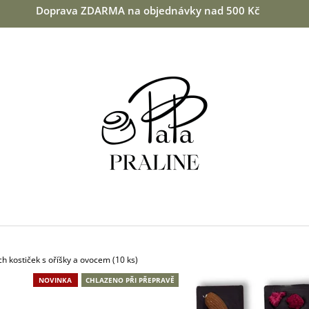
Doprava ZDARMA na objednávky nad 500 Kč
CO POTŘEBUJETE NAJÍT?
HLEDAT
DOPORUČUJEME
h kostiček s oříšky a ovocem (10 ks)
NOVINKA
CHLAZENO PŘI PŘEPRAVĚ
MANDLE V BÍLÉ ČOKOLÁDĚ S KOKOSEM
VIŠNĚ V 64 % H