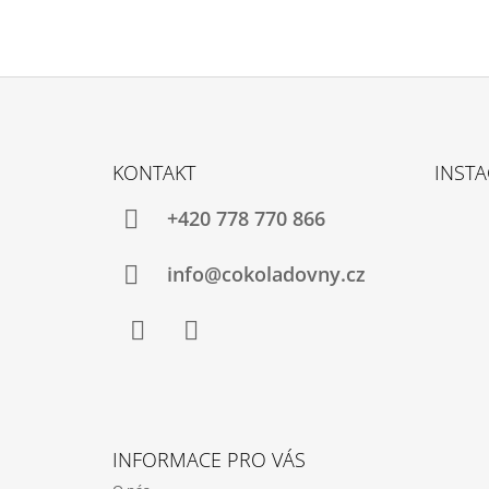
Z
Á
KONTAKT
INST
P
A
+420 778 770 866
T
Í
info@cokoladovny.cz
Facebook
Instagram
INFORMACE PRO VÁS