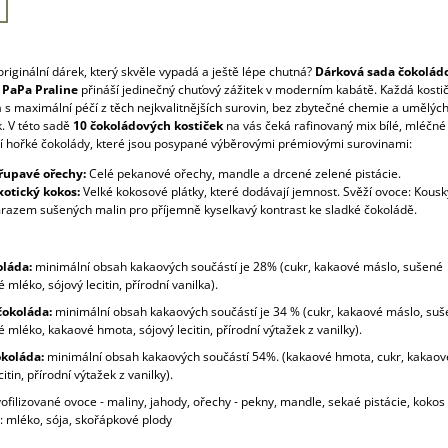
riginální dárek, který skvěle vypadá a ještě lépe chutná?
Dárková sada čokolád
 PaPa Praline
přináší jedinečný chuťový zážitek v moderním kabátě. Každá kostič
 s maximální péčí z těch nejkvalitnějších surovin, bez zbytečné chemie a umělýc
. V této sadě
10 čokoládových kostiček
na vás čeká rafinovaný mix bílé, mléčné
ní hořké čokolády, které jsou posypané výběrovými prémiovými surovinami:
řupavé ořechy:
Celé pekanové ořechy, mandle a drcené zelené pistácie.
xotický kokos:
Velké kokosové plátky, které dodávají jemnost. Svěží ovoce: Kousk
razem sušených malin pro příjemně kyselkavý kontrast ke sladké čokoládě.
oláda:
minimální obsah kakaových součástí je 28% (cukr, kakaové máslo, sušené
 mléko, sójový lecitin, přírodní vanilka).
čokoláda:
minimální obsah kakaových součástí je 34 % (cukr, kakaové máslo, su
 mléko, kakaové hmota, sójový lecitin, přírodní výtažek z vanilky).
koláda:
minimální obsah kakaových součástí 54%. (kakaové hmota, cukr, kakaov
citin, přírodní výtažek z vanilky).
ofilizované ovoce - maliny, jahody, ořechy - pekny, mandle, sekaé pistácie, kokos
: mléko, sója, skořápkové plody