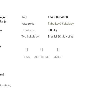
ových
Kód
174060904100
ka je
Kategorie
:
Tabulkové čokolády
h
 a
Hmotnost
:
0.08 kg
Typ čokolády
:
Bílá, Mléčná, Hořká
y
TISK
ZEPTAT SE
SDÍLET
šené
é máslo,