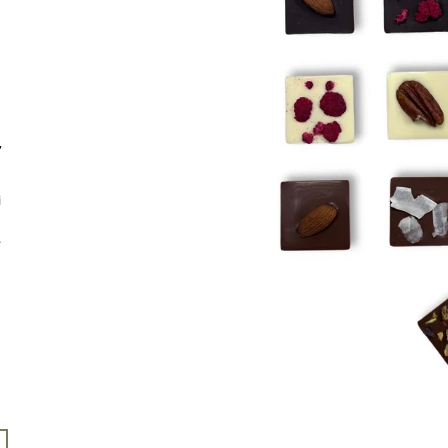
(DÓZA)
299 Kč
249 Kč
,
i
.