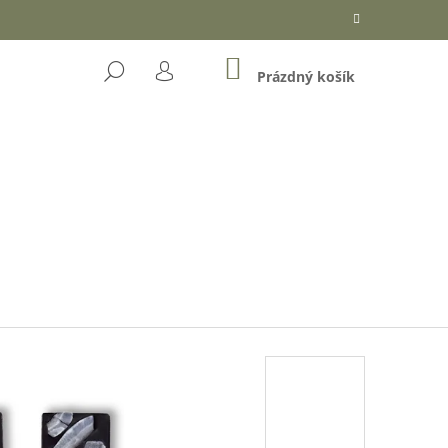
NÁKUPNÍ
HLEDAT
KOŠÍK
Prázdný košík
PŘIHLÁŠENÍ
Následující
OŘKÉ ČOKOLÁDĚ (DÓZA)