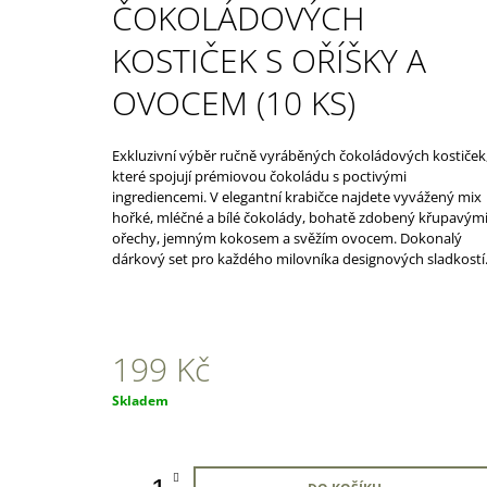
G
ČOKOLÁDOVÝCH
499 Kč
KOSTIČEK S OŘÍŠKY A
OVOCEM (10 KS)
Exkluzivní výběr ručně vyráběných čokoládových kostiček
které spojují prémiovou čokoládu s poctivými
ingrediencemi. V elegantní krabičce najdete vyvážený mix
hořké, mléčné a bílé čokolády, bohatě zdobený křupavým
ořechy, jemným kokosem a svěžím ovocem. Dokonalý
dárkový set pro každého milovníka designových sladkostí
199 Kč
Měrná
Skladem
cena: