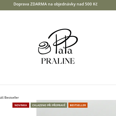
Doprava ZDARMA na objednávky nad 500 Kč
CO POTŘEBUJETE NAJÍT?
HLEDAT
DOPORUČUJEME
áš Bestseller
NOVINKA
CHLAZENO PŘI PŘEPRAVĚ
BESTSELLER
MANDLE V BÍLÉ ČOKOLÁDĚ S KOKOSEM
VIŠNĚ V 64 % H