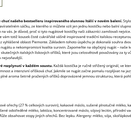
 chuť našeho bestselleru inspirovaného slunnou Itálií v novém balení.
Styl
víratelném sáčku, ze kterého si můžete vzít jen jednu kostičku nebo balní slupno
n na vás. Je důvod, proč si tyto nugátové kostičky naši zákazníci zamilovali nejvíce.
 vám totiž kousek čisté cukrářské vášně inspirované tradiční italskou recepturo
z vyhlášené oblasti Piemonte. Základem tohoto úspěchu je dokonalá souhra dvou
nugátu a nekompromisní kvalita surovin. Zapomeňte na obyčejný nugát – naše k
 skutečných italských lískových oříšků, které jsou celosvětově považovány za ty v
a nejvoňavější.
é rozplynutí v každém soustu.
Každá kostička je ručně střižený originál, ve kt
mnost a intenzivní oříšková chuť. Jakmile se nugát začne pomalu rozplývat na jaz
e plné aroma šetrně pražených oříšků doprovázené jemnou strukturou, která pohl
skové ořechy (27 % celkových surovin), kakaové máslo, sušené plnotučné mléko, k
šené odstředěné mléko, laktóza, koncentrované máslo, sójový lecitin, přírodní va
ůže obsahovat stopy jiných ořechů. Bez lepku. Alergeny: mléko, sója, skořápkov