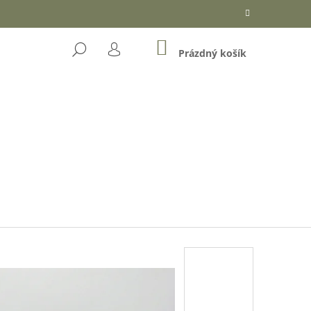
NÁKUPNÍ
HLEDAT
KOŠÍK
Prázdný košík
PŘIHLÁŠENÍ
Následující
OŘKÉ ČOKOLÁDĚ (DÓZA)