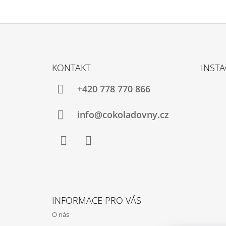
Z
Á
KONTAKT
INST
P
A
+420 778 770 866
T
Í
info@cokoladovny.cz
Facebook
Instagram
INFORMACE PRO VÁS
O nás