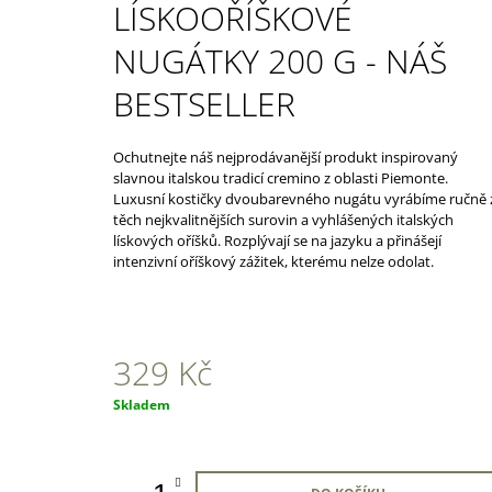
G
LÍSKOOŘÍŠKOVÉ
499 Kč
NUGÁTKY 200 G - NÁŠ
BESTSELLER
Ochutnejte náš nejprodávanější produkt inspirovaný
slavnou italskou tradicí cremino z oblasti Piemonte.
Luxusní kostičky dvoubarevného nugátu vyrábíme ručně 
těch nejkvalitnějších surovin a vyhlášených italských
lískových oříšků. Rozplývají se na jazyku a přinášejí
intenzivní oříškový zážitek, kterému nelze odolat.
329 Kč
Měrná
Skladem
cena: