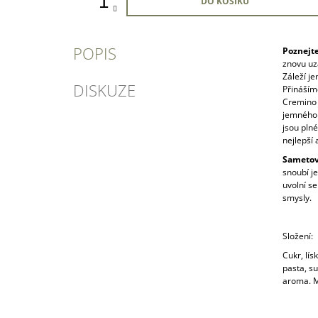
DO KOŠÍKU
POPIS
Poznejte
znovu uza
Záleží je
DISKUZE
Přinášíme
Cremino 
jemného 
jsou plné
nejlepší 
Sametov
snoubí je
uvolní s
smysly.
Složení:
Cukr, lí
pasta, su
aroma. M