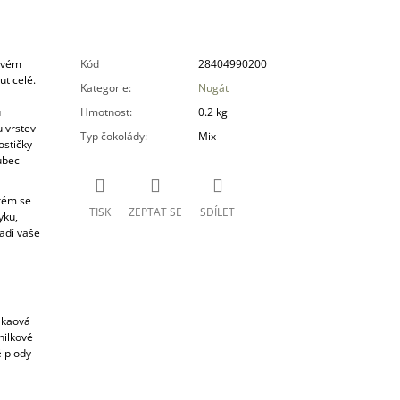
ovém
Kód
28404990200
ut celé.
Kategorie
:
Nugát
u
Hmotnost
:
0.2 kg
 vrstev
Typ čokolády
:
Mix
ostičky
ůbec
erém se
TISK
ZEPTAT SE
SDÍLET
yku,
adí vaše
akaová
nilkové
é plody