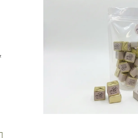
(DÓZA)
299 Kč
249 Kč
z