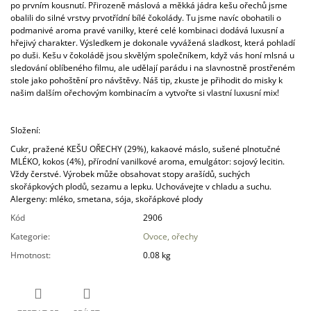
po prvním kousnutí. Přirozeně máslová a měkká jádra kešu ořechů jsme
J
obalili do silné vrstvy prvotřídní bílé čokolády. Tu jsme navíc obohatili o
E
podmanivé aroma pravé vanilky, které celé kombinaci dodává luxusní a
M
hřejivý charakter. Výsledkem je dokonale vyvážená sladkost, která pohladí
E
po duši. Kešu v čokoládě jsou skvělým společníkem, když vás honí mlsná u
sledování oblíbeného filmu, ale udělají parádu i na slavnostně prostřeném
stole jako pohoštění pro návštěvy. Náš tip, zkuste je přihodit do misky k
KEŠU
našim dalším ořechovým kombinacím a vytvořte si vlastní luxusní mix!
V
BÍLÉ
ČOKOLÁDĚ
S
Složení:
VANILKOU
Cukr, pražené KEŠU OŘECHY (29%), kakaové máslo, sušené plnotučné
129
MLÉKO, kokos (4%), přírodní vanilkové aroma, emulgátor: sojový lecitin.
Kč
Vždy čerstvé. Výrobek může obsahovat stopy arašídů, suchých
skořápkových plodů, sezamu a lepku. Uchovávejte v chladu a suchu.
Alergeny: mléko, smetana, sója, skořápkové plody
Kód
2906
Kategorie
:
Ovoce, ořechy
Hmotnost
:
0.08 kg