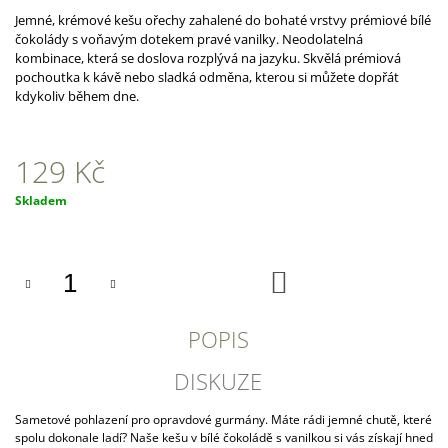
A
Jemné, krémové kešu ořechy zahalené do bohaté vrstvy prémiové bílé
čokolády s voňavým dotekem pravé vanilky. Neodolatelná
J
kombinace, která se doslova rozplývá na jazyku. Skvělá prémiová
Í
pochoutka k kávě nebo sladká odměna, kterou si můžete dopřát
kdykoliv během dne.
T
?
129 Kč
Měrná
Skladem
cena:
HLEDAT
DO
KOŠÍKU
D
O
POPIS
P
O
DISKUZE
R
U
Sametové pohlazení pro opravdové gurmány. Máte rádi jemné chutě, které
Č
spolu dokonale ladí? Naše kešu v bílé čokoládě s vanilkou si vás získají hned
U