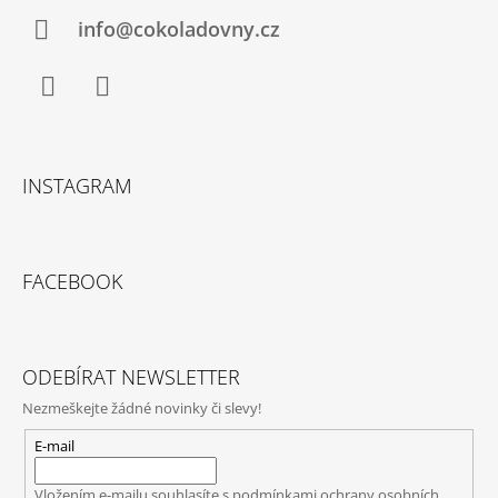
T
Í
info@cokoladovny.cz
Facebook
Instagram
INSTAGRAM
FACEBOOK
ODEBÍRAT NEWSLETTER
Nezmeškejte žádné novinky či slevy!
E-mail
Vložením e-mailu souhlasíte s
podmínkami ochrany osobních