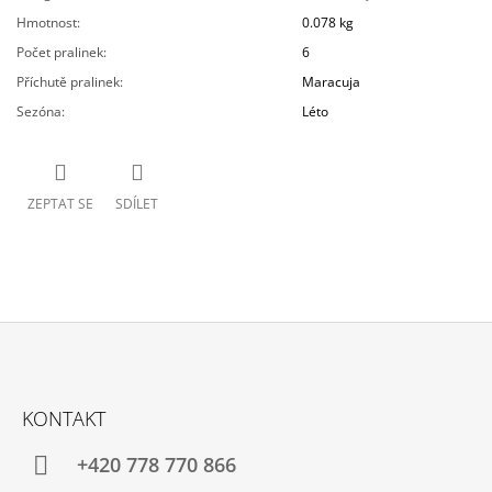
Hmotnost
:
0.078 kg
Počet pralinek
:
6
Příchutě pralinek
:
Maracuja
Sezóna
:
Léto
ZEPTAT SE
SDÍLET
Z
Á
KONTAKT
P
A
+420 778 770 866