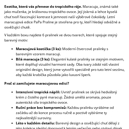
J
Exotika, která vás přenese do tropického ráje.
Maracuja, známá také
E
jako mučenka, je královnou tropického ovoce. Její jiskrná a lehce kyselá
M
chuť tvoří fascinující kontrast k jemnosti naší výběrové čokolády. Letní
E
maracujová edice PaPa Praline je stvořena pro ty, kteří hledají odvážné a
osvěžující chutě.
VIŠNĚ
V každém boxu najdete 6 pralinek ve dvou tvarech, které spojuje stejný
V
barevný motiv:
64
%
Maracujová kostička (3 ks):
Moderní čtvercové pralinky s
HOŘKÉ
barevným vzorem maracuji.
ČOKOLÁDĚ
Bílá maracuja (3 ks):
Elegantní kulaté pralinky se stejným motivem,
které doplňují vizuální harmonii sady. Oba tvary zdobí náš vlastní
149
originální design, který jsme vytvořili speciálně pro tuto letní sezónu,
Kč
aby každá krabička působila jako luxusní šperk.
Proč si zamilujete maracujovou edici?
Intenzivní tropická náplň:
Uvnitř pralinek se skrývá hedvábný
krém z čistého pyré maracuji. Žádná umělá aromata, pouze
autentická síla tropického ovoce.
Ruční práce bez kompromisů:
Každou pralinku vyrábíme od
začátku až do konce procesu ručně a poctivě vybíráme ty
nejkvalitnější suroviny.
Léto v každém detailu:
Barevný design a osvěžující chuť dělají z
této kolekce ideální doprovod k letním večerům nebo stylový dárek