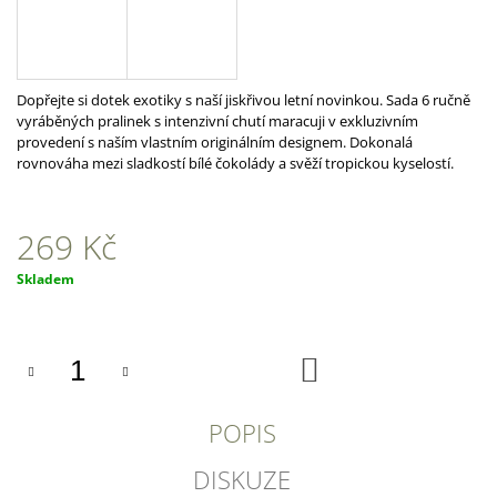
A
J
Í
Dopřejte si dotek exotiky s naší jiskřivou letní novinkou. Sada 6 ručně
T
vyráběných pralinek s intenzivní chutí maracuji v exkluzivním
?
provedení s naším vlastním originálním designem. Dokonalá
rovnováha mezi sladkostí bílé čokolády a svěží tropickou kyselostí.
269 Kč
HLEDAT
Měrná
Skladem
cena:
D
DO
O
KOŠÍKU
P
O
POPIS
R
U
Č
DISKUZE
U