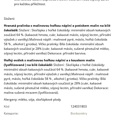
pro každou příležitost.
Složení:
Hranatá pralinka s malinovou hořkou náplní a potiskem malin na bílé
čokoládě:
Složení : Skořápka z hořké čokolády: minimální obsah kakaových
součástí 64 %. (kakaové hmota, cukr, kakaové máslo, sójový lecitin, přírodní
výtažek z vanilky).Malinová náplň : malinové pyré, máslo, hořká čokoláda
58 % , alkohol ( griotka). Víčko pralinky: Bílá čokoláda: minimální obsah
kakaových součástí je 28% (cukr, kakaové máslo, sušené plnotučné mléko,
sójový lecitin, přírodní vanilka) Dekorace: přírodní barviva.
Hořký oválek s malinovou hořkou náplní a s kouskem malin
(lyofilizované ) na bílé čokoládě:
Složení : Skořápka z hořké čokolády:
minimální obsah kakaových součástí 64 %. (kakaové hmota, cukr, kakaové
máslo, sójový lecitin, přírodní výtažek z vanilky).Malinová náplň : malinové
pyré, máslo, hořká čokoláda 58 % , alkohol ( griotka). Víčko pralinky: Bílá
čokoláda: minimální obsah kakaových součástí je 28% (cukr, kakaové
máslo, sušené plnotučné mléko, sójový lecitin, přírodní vanilka) Dekorace:
malina sušená mrazem (lyofilizovaná).
Alergeny: mléko, sója, skořápkové plody
Kód
124031803
Kategorie
:
Bonboniéry