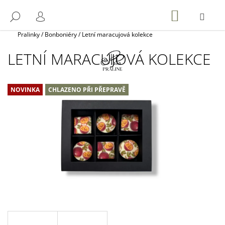
K
Přejít
NÁKUPNÍ
na
ME
O
HLEDAT
KOŠÍK
ZPĚT
ZPĚT
PŘIHLÁŠENÍ
obsah
Š
Domů
Pralinky
/
Bonboniéry
/
Letní maracujová kolekce
Í
C
LETNÍ MARACUJOVÁ KOLEKCE
K
O
P
NOVINKA
CHLAZENO PŘI PŘEPRAVĚ
O
T
Ř
E
B
U
J
E
T
E
N