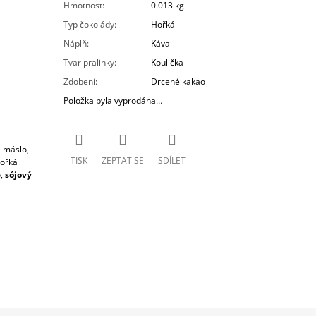
Hmotnost
:
0.013 kg
Typ čokolády
:
Hořká
Náplň
:
Káva
Tvar pralinky
:
Koulička
Zdobení
:
Drcené kakao
Položka byla vyprodána…
 máslo,
TISK
ZEPTAT SE
SDÍLET
hořká
o,
sójový