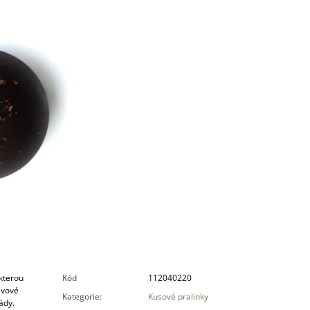
 kterou
Kód
112040220
ávové
Kategorie
:
Kusové pralinky
ády.