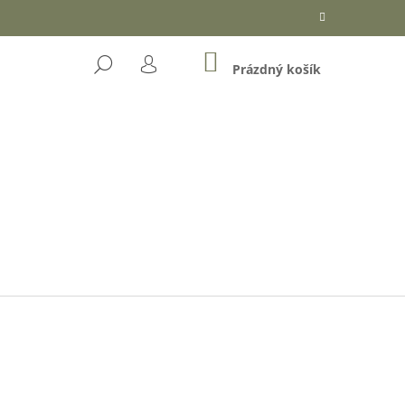
NÁKUPNÍ
HLEDAT
KOŠÍK
Prázdný košík
PŘIHLÁŠENÍ
Následující
OŘKÉ ČOKOLÁDĚ (DÓZA)