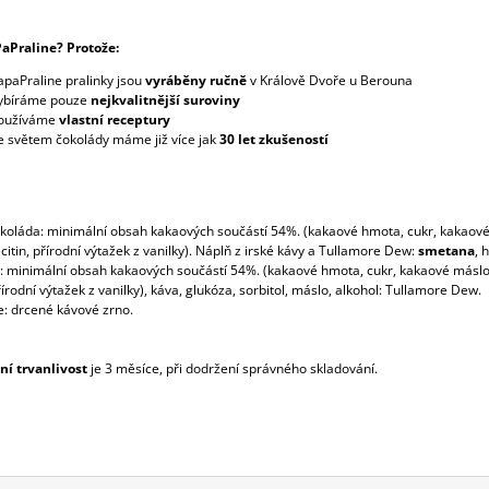
aPraline? Protože:
apaPraline pralinky jsou
vyráběny ručně
v Králově Dvoře u Berouna
ybíráme pouze
nejkvalitnější suroviny
oužíváme
vlastní receptury
e světem čokolády máme již více jak
30 let zkušeností
koláda: minimální obsah kakaových součástí 54%. (kakaové hmota, cukr, kakaové
citin, přírodní výtažek z vanilky). Náplň z irské kávy a Tullamore Dew:
smetana
, 
: minimální obsah kakaových součástí 54%. (kakaové hmota, cukr, kakaové másl
přírodní výtažek z vanilky), káva, glukóza, sorbitol, máslo, alkohol: Tullamore Dew.
: drcené kávové zrno.
í trvanlivost
je 3
měsíce, při dodržení správného skladování.