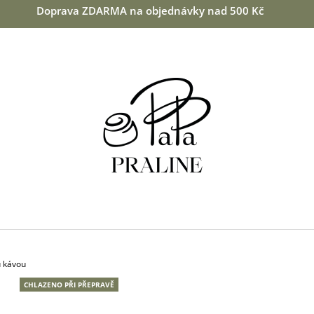
Doprava ZDARMA na objednávky nad 500 Kč
CO POTŘEBUJETE NAJÍT?
HLEDAT
DOPORUČUJEME
u kávou
CHLAZENO PŘI PŘEPRAVĚ
MANDLE V BÍLÉ ČOKOLÁDĚ S KOKOSEM
VIŠNĚ V 64 % H