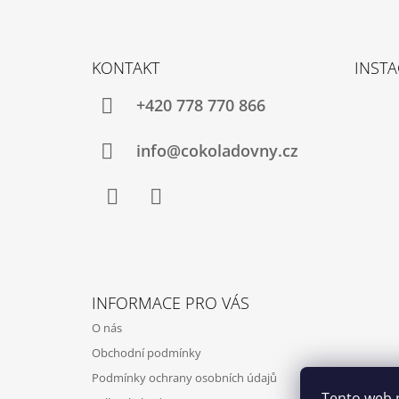
Z
Á
KONTAKT
INST
P
A
+420 778 770 866
T
Í
info@cokoladovny.cz
Facebook
Instagram
INFORMACE PRO VÁS
O nás
Obchodní podmínky
Podmínky ochrany osobních údajů
Tento web 