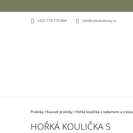
K
Přejít
na
O
ZPĚT
ZPĚT
obsah
DO
DO
Š
OBCHODU
OBCHODU
+420 778 770 866
info@cokoladovny.cz
Í
K
Domů
Pralinky
/
Kusové pralinky
/
Hořká koulička s tullamore a irsko
HOŘKÁ KOULIČKA S
SVĚTLÝ LÍSKOOŘÍŠKOVÝ NUGÁT XL 470