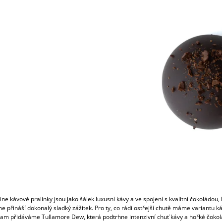
(DÓZA)
299 Kč
249 Kč
ne kávové pralinky jsou jako šálek luxusní kávy a ve spojení s kvalitní čokoládou,
 přináší dokonalý sladký zážitek. Pro ty, co rádi ostřejší chutě máme variantu k
kam přidáváme Tullamore Dew, která podtrhne intenzivní chuť kávy a hořké čokol