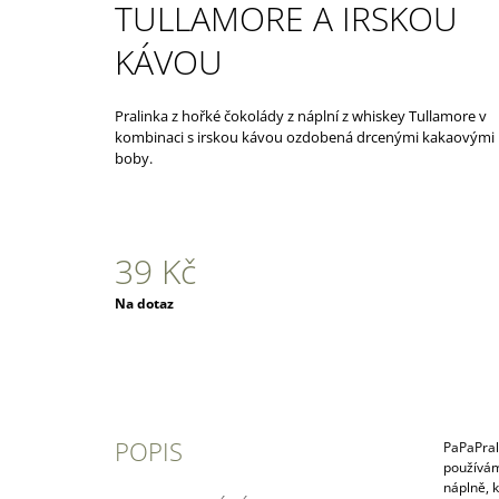
G
TULLAMORE A IRSKOU
499 Kč
KÁVOU
Pralinka z hořké čokolády z náplní z whiskey Tullamore v
kombinaci s irskou kávou ozdobená drcenými kakaovými
boby.
39 Kč
Měrná
Na dotaz
cena:
POPIS
PaPaPrali
používáme
náplně, 