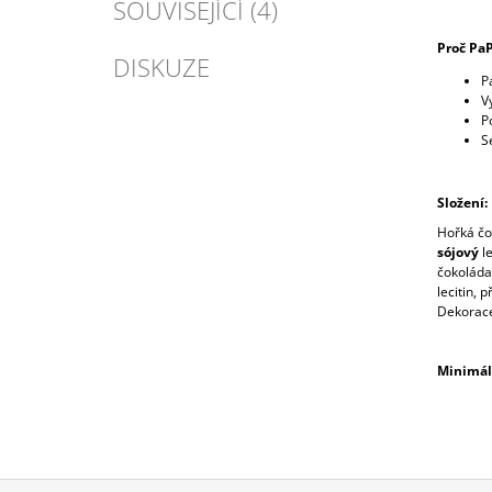
SOUVISEJÍCÍ (4)
Proč PaP
DISKUZE
P
V
P
S
Složení:
Hořká čo
sójový
le
čokoláda
lecitin, 
Dekorace
Minimáln